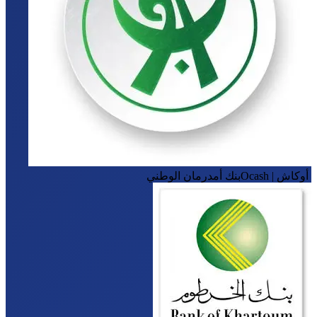
O | أوكاش
بنك أمدرمان الوطني