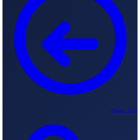
خول حسابك